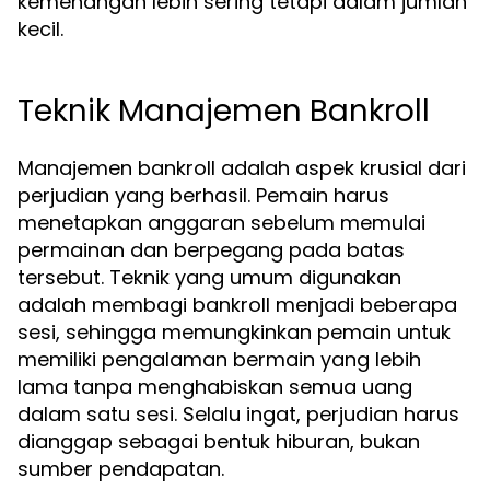
kemenangan lebih sering tetapi dalam jumlah
kecil.
Teknik Manajemen Bankroll
Manajemen bankroll adalah aspek krusial dari
perjudian yang berhasil. Pemain harus
menetapkan anggaran sebelum memulai
permainan dan berpegang pada batas
tersebut. Teknik yang umum digunakan
adalah membagi bankroll menjadi beberapa
sesi, sehingga memungkinkan pemain untuk
memiliki pengalaman bermain yang lebih
lama tanpa menghabiskan semua uang
dalam satu sesi. Selalu ingat, perjudian harus
dianggap sebagai bentuk hiburan, bukan
sumber pendapatan.