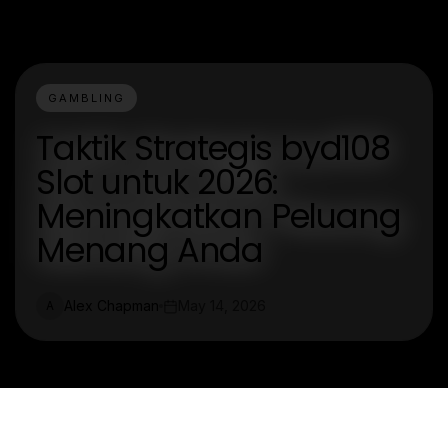
GAMBLING
Taktik Strategis byd108
Slot untuk 2026:
Meningkatkan Peluang
Menang Anda
Alex Chapman
May 14, 2026
A