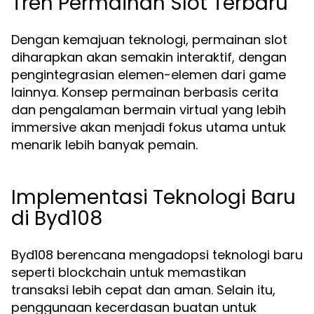
Tren Permainan Slot Terbaru
Dengan kemajuan teknologi, permainan slot
diharapkan akan semakin interaktif, dengan
pengintegrasian elemen-elemen dari game
lainnya. Konsep permainan berbasis cerita
dan pengalaman bermain virtual yang lebih
immersive akan menjadi fokus utama untuk
menarik lebih banyak pemain.
Implementasi Teknologi Baru
di Byd108
Byd108 berencana mengadopsi teknologi baru
seperti blockchain untuk memastikan
transaksi lebih cepat dan aman. Selain itu,
penggunaan kecerdasan buatan untuk