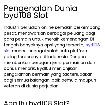
Pengenalan Dunia
byd108 Slot
Industri perjudian online semakin berkembang
pesat, menawarkan berbagai peluang bagi
para pemain untuk meraih kemenangan. Di
tengah banyaknya opsi yang tersedia,
byd108
muncul sebagai salah satu platform
slot
paling terpercaya di Indonesia. Dengan
memberikan beragam jenis permainan dan
bonus menarik, Byd108 menjanjikan
pengalaman bermain yang tak terlupakan
bagi semua kalangan, baik pemula maupun
veteran di dunia perjudian.
Apa Itu byd108 Slot?